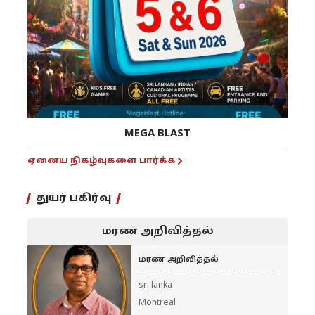
MEGA BLAST
ஏனைய நிகழ்வுகளை பார்க்க
துயர் பகிர்வு
மரண அறிவித்தல்
மரண அறிவித்தல்
sri lanka
Montreal