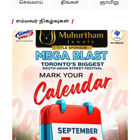
செவ்வாய்
திங்கள்
ஞாயிறு
எம்மவர் நிகழ்வுகள்