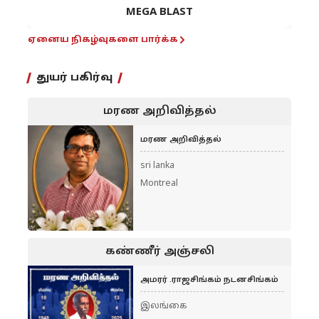
MEGA BLAST
ஏனைய நிகழ்வுகளை பார்க்க
துயர் பகிர்வு
மரண அறிவித்தல்
மரண அறிவித்தல்
sri lanka
Montreal
கண்ணீர் அஞ்சலி
அமரர் .ராஜசிங்கம் நடனசிங்கம்
இலங்கை