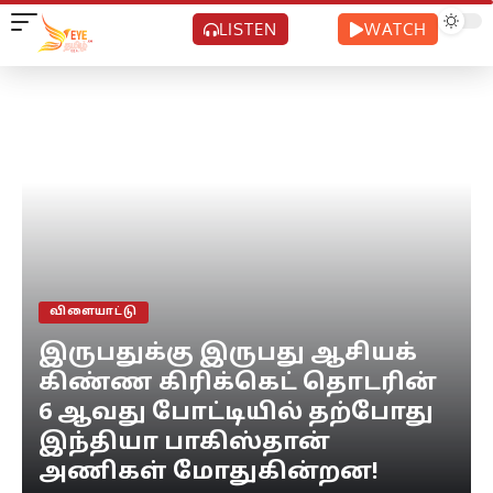
LISTEN
WATCH
விளையாட்டு
இருபதுக்கு இருபது ஆசியக்
கிண்ண கிரிக்கெட் தொடரின்
6 ஆவது போட்டியில் தற்போது
இந்தியா பாகிஸ்தான்
அணிகள் மோதுகின்றன!