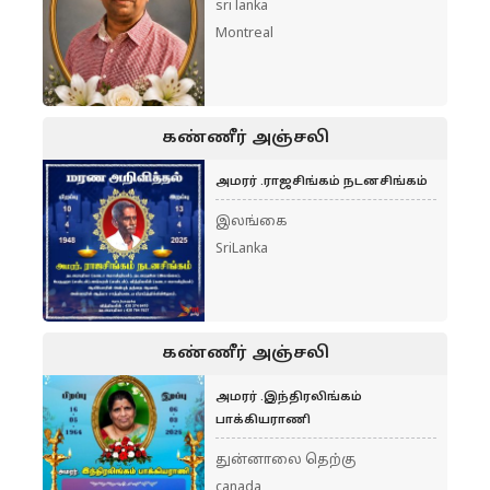
sri lanka
Montreal
கண்ணீர் அஞ்சலி
அமரர் .ராஜசிங்கம் நடனசிங்கம்
இலங்கை
SriLanka
கண்ணீர் அஞ்சலி
அமரர் .இந்திரலிங்கம்
பாக்கியராணி
துன்னாலை தெற்கு
canada