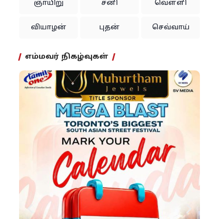
ஞாயிறு
சனி
வெள்ளி
வியாழன்
புதன்
செவ்வாய்
எம்மவர் நிகழ்வுகள்