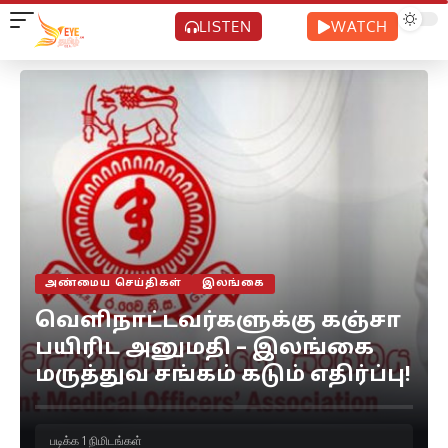
LISTEN
WATCH
அண்மைய செய்திகள்
இலங்கை
வெளிநாட்டவர்களுக்கு கஞ்சா
பயிரிட அனுமதி – இலங்கை
மருத்துவ சங்கம் கடும் எதிர்ப்பு!
படிக்க 1 நிமிடங்கள்