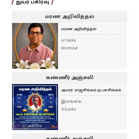
துயர் பகிர்வு
மரண அறிவித்தல்
மரண அறிவித்தல்
sri lanka
Montreal
கண்ணீர் அஞ்சலி
அமரர் .ராஜசிங்கம் நடனசிங்கம்
இலங்கை
SriLanka