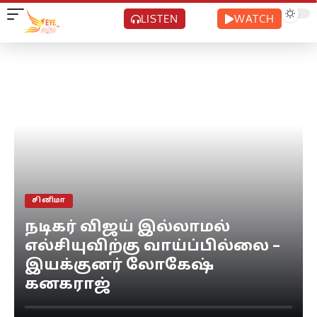
LISTEN
WATCH
சினிமா
நடிகர் விஜய் இல்லாமல்
எல்சியுவிற்கு வாய்ப்பில்லை –
இயக்குனர் லோகேஷ்
கனகராஜ்