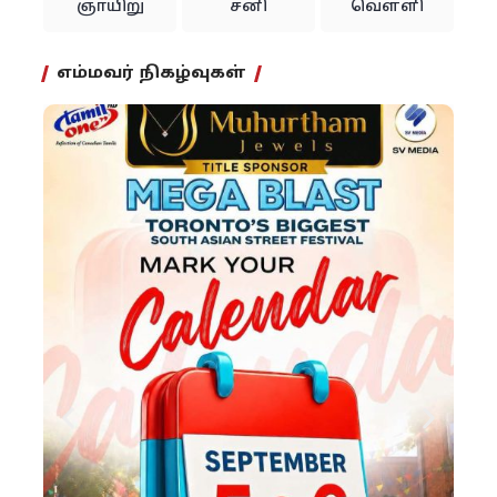
ஞாயிறு
சனி
வெள்ளி
எம்மவர் நிகழ்வுகள்