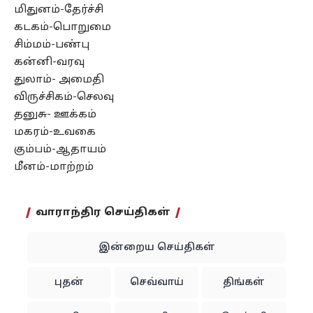
மிதுனம்-தேர்ச்சி
கடகம்-பொறுமை
சிம்மம்-பண்பு
கன்னி-வரவு
துலாம்- அமைதி
விருச்சிகம்-செலவு
தனுசு- ஊக்கம்
மகரம்-உவகை
கும்பம்-ஆதாயம்
மீனம்-மாற்றம்
வாராந்திர செய்திகள்
இன்றைய செய்திகள்
புதன்
செவ்வாய்
திங்கள்