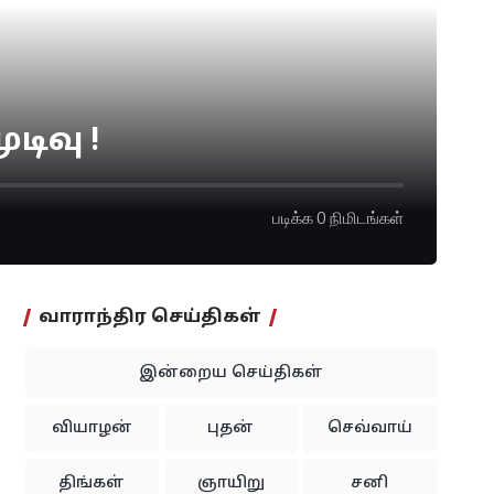
ிவு !
படிக்க 0 நிமிடங்கள்
வாராந்திர செய்திகள்
இன்றைய செய்திகள்
வியாழன்
புதன்
செவ்வாய்
திங்கள்
ஞாயிறு
சனி