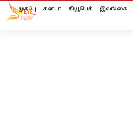
முகப்பு
கனடா
கியூபெக்
இலங்கை