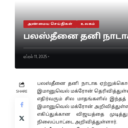
அண்மைய செய்திகள்
உலகம்
பலஸ்தீனை தனி நாடாக 
ஏப்ரல் 11, 2025
பலஸ்தீனை தனி நாடாக ஏற்றுக்கொள்
இமானுவெல் மக்ரோன் தெரிவித்துள்ள
SHARE
எதிர்வரும் சில மாதங்களில் இந்தத்
இமானுவெல் மக்ரோன் அறிவித்துள்ளா
எகிப்துக்கான விஜயத்தை முடித
நிலைப்பாட்டை அறிவித்துள்ளார்.