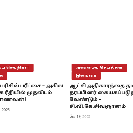
 செய்திகள்
அண்மைய செய்திகள்
ை
இலங்கை
பரிசில் பரீட்சை – அகில
ஆட்சி அதிகாரத்தை தம
ரீதியில் முதலிடம்
தரப்பினர் கையகப்படு
 மாணவன்!
வேண்டும் –
சி.வி.கே.சிவஞானம்
, 2025
மே 19, 2025