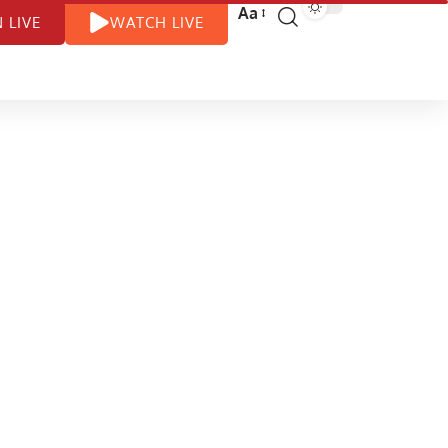
Aa
N LIVE
WATCH LIVE