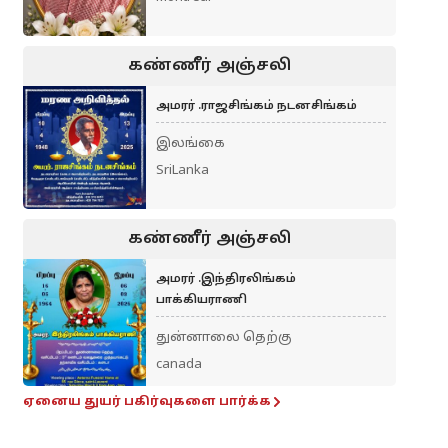
கண்ணீர் அஞ்சலி
அமரர் .ராஜசிங்கம் நடனசிங்கம்
இலங்கை
SriLanka
கண்ணீர் அஞ்சலி
அமரர் .இந்திரலிங்கம்
பாக்கியராணி
துன்னாலை தெற்கு
canada
ஏனைய துயர் பகிர்வுகளை பார்க்க