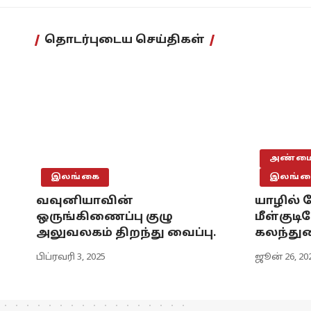
தொடர்புடைய செய்திகள்
அண்மைய
இலங்கை
இலங்க
வவுனியாவின்
யாழில்
ஒருங்கிணைப்பு குழு
மீள்குடி
அலுவலகம் திறந்து வைப்பு.
கலந்துர
பிப்ரவரி 3, 2025
ஜூன் 26, 20