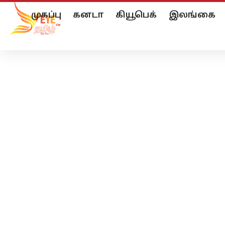
முகப்பு
கனடா
கியூபெக்
இலங்கை