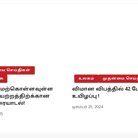
 செய்திகள்
ை
உலகம்
முதன்மை செய்
 மேற்கொள்ளவுள்ள
விமான விபத்தில் 42 பே
யேற்றத்திற்க்கான
உயிழப்பு !
ையாடல்!
டிசம்பர் 25, 2024
25