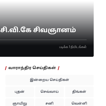
– சி.வி.கே சிவஞானம்
படிக்க 1 நிமிடங்கள்
வாராந்திர செய்திகள்
இன்றைய செய்திகள்
புதன்
செவ்வாய்
திங்கள்
ஞாயிறு
சனி
வெள்ளி