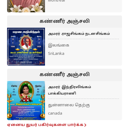
Montreal
கண்ணீர் அஞ்சலி
அமரர் .ராஜசிங்கம் நடனசிங்கம்
இலங்கை
SriLanka
கண்ணீர் அஞ்சலி
அமரர் .இந்திரலிங்கம்
பாக்கியராணி
துன்னாலை தெற்கு
canada
ஏனைய துயர் பகிர்வுகளை பார்க்க