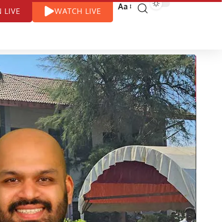
Aa
N LIVE
WATCH LIVE