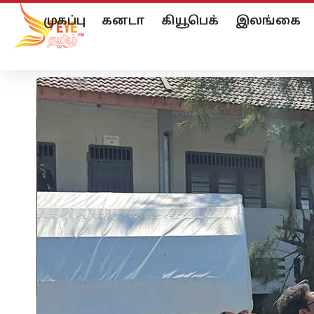
முகப்பு
கனடா
கியூபெக்
இலங்கை