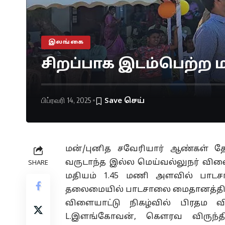
இலங்கை
சிறப்பாக இடம்பெற்ற ம
பிப்ரவரி 14, 2025
மன்/புனித சவேரியார் ஆண்கள் 
வருடாந்த இல்ல மெய்வல்லுநர் விளை
SHARE
மதியம் 1.45 மணி அளவில் பாடசா
தலைமையில் பாடசாலை மைதானத்தில்
விளையாட்டு நிகழ்வில் பிரதம 
L.இளங்கோவன், கௌரவ விருந்தி