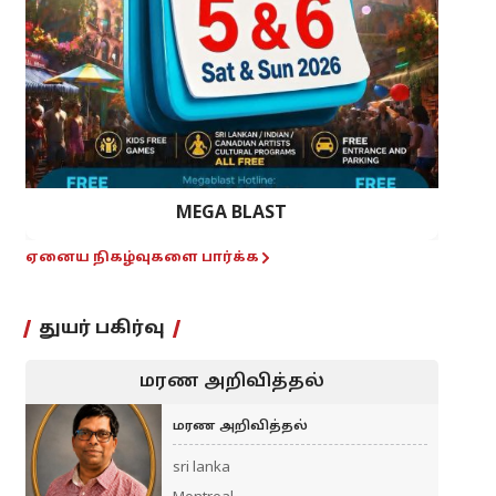
MEGA BLAST
ஏனைய நிகழ்வுகளை பார்க்க
துயர் பகிர்வு
மரண அறிவித்தல்
மரண அறிவித்தல்
sri lanka