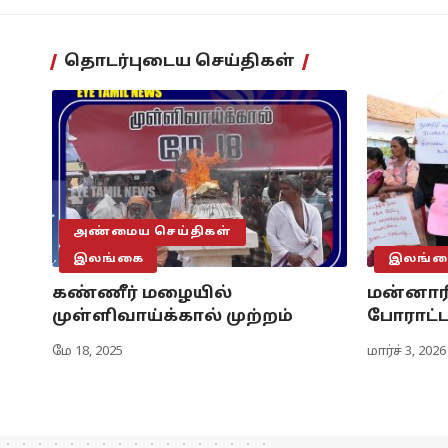
தொடர்புடைய செய்திகள்
அண்மைய செய்திகள்
இலங்கை
இலங்க
கண்ணீர் மழையில்
மன்னாரி
முள்ளிவாய்க்கால் முற்றம்
போராட்ட
மே 18, 2025
மார்ச் 3, 2026