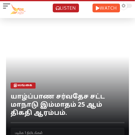
LISTEN
WATCH
இலங்கை
யாழ்ப்பாண சர்வதேச சட்ட
மாநாடு இம்மாதம் 25 ஆம்
திகதி ஆரம்பம்.
படிக்க 1 நிமிடங்கள்