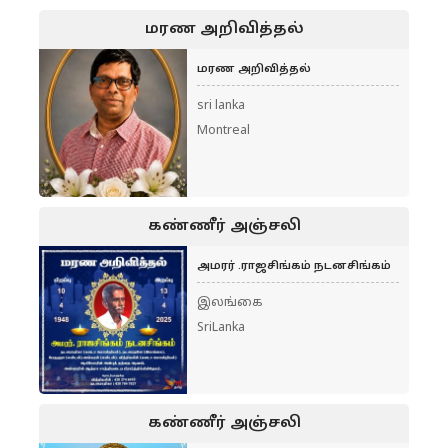
மரண அறிவித்தல்
மரண அறிவித்தல்
sri lanka
Montreal
கண்ணீர் அஞ்சலி
அமரர் .ராஜசிங்கம் நடனசிங்கம்
இலங்கை
SriLanka
கண்ணீர் அஞ்சலி