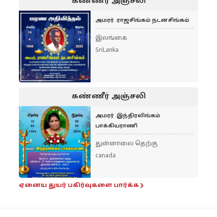
கண்ணீர் அஞ்சலி
அமரர் .ராஜசிங்கம் நடனசிங்கம்
இலங்கை
SriLanka
கண்ணீர் அஞ்சலி
அமரர் .இந்திரலிங்கம்
பாக்கியராணி
துன்னாலை தெற்கு
canada
ஏனைய துயர் பகிர்வுகளை பார்க்க