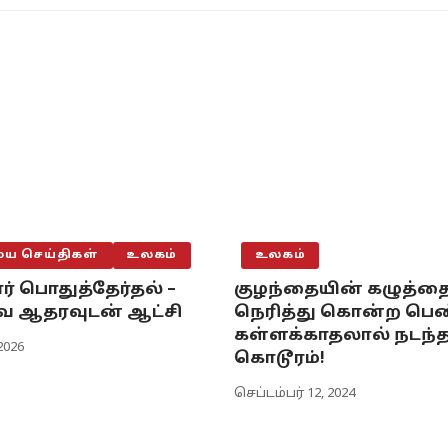
 செய்திகள்
உலகம்
உலகம்
ர் பொதுத்தேர்தல் –
குழந்தையின் கழுத்த
 ஆதரவுடன் ஆட்சி
நெரித்து கொன்ற பெண
கள்ளக்காதலால் நடந்
2026
கொடூரம்!
செப்டம்பர் 12, 2024