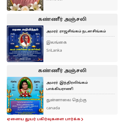
கண்ணீர் அஞ்சலி
அமரர் .ராஜசிங்கம் நடனசிங்கம்
இலங்கை
SriLanka
கண்ணீர் அஞ்சலி
அமரர் .இந்திரலிங்கம்
பாக்கியராணி
துன்னாலை தெற்கு
canada
ஏனைய துயர் பகிர்வுகளை பார்க்க