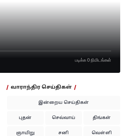
படிக்க 0 நிமிடங்கள்
வாராந்திர செய்திகள்
இன்றைய செய்திகள்
புதன்
செவ்வாய்
திங்கள்
ஞாயிறு
சனி
வெள்ளி