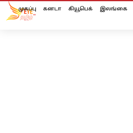
முகப்பு
கனடா
கியூபெக்
இலங்கை