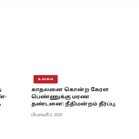
உலகம்
ை
காதலனை கொன்ற கேரள
்-
பெண்ணுக்கு மரண
த
தண்டனை: நீதிமன்றம் தீர்ப்பு.
பிப்ரவரி 3, 2025