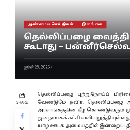
அண்மைய செய்திகள்
இலங்கை
தெல்லிப்பழை வைத்தி
கூடாது – பன்னீர்செல்வம
ஜூன் 29, 2026
தெல்லிப்பழை புற்றுநோய்ப் பிர
வேண்டுமே தவிர, தெல்லிப்பழை ஆ
SHARE
அரசாங்கத்தின் கீழ் கொண்டுவரும் 
ஜனநாயகக் கட்சி வலியுறுத்தியுள்ளது
யாழ் ஊடக அமையத்தில் இன்றைய த