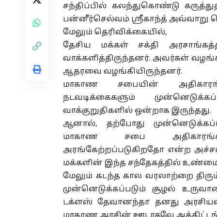
சந்திப்பில் கலந்துகொண்டு கருத்த
பன்னீர்செல்வம் ஸ்ரீகாந்த் அவ்வாறு த
மேலும் தெரிவிக்கையில்,
தேசிய மக்கள் சக்தி அரசாங்கத்த
வாக்களித்திருந்தனர். அவர்கள் வழங்
ஆதரவை வழங்கியிருந்தனர்.
மாகாண சபையின் அதிகாரங்க
நடவடிக்கைகளும் முன்னெடுக
வாக்குறுதிகளில் ஒன்றாக இருந்தது.
ஆனால், தற்போது முன்னெடுக்கப்
மாகாண சபை அதிகாரங்களை
அரங்கேற்றப்படுகிறதோ என்ற அச்சம்
மக்களின் இந்த சந்தேகத்தில் உண்மைய
மேலும் கடந்த கால வரலாற்றை திரும்
முன்னெடுக்கப்படும் சூழல் உரு
டக்ளஸ் தேவானந்தா தனது அரசியல் 
மாகாண அரசின் ஊடாகவே அத்திட்டங்