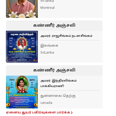
sri lanka
Montreal
கண்ணீர் அஞ்சலி
அமரர் .ராஜசிங்கம் நடனசிங்கம்
இலங்கை
SriLanka
கண்ணீர் அஞ்சலி
அமரர் .இந்திரலிங்கம்
பாக்கியராணி
துன்னாலை தெற்கு
canada
ஏனைய துயர் பகிர்வுகளை பார்க்க