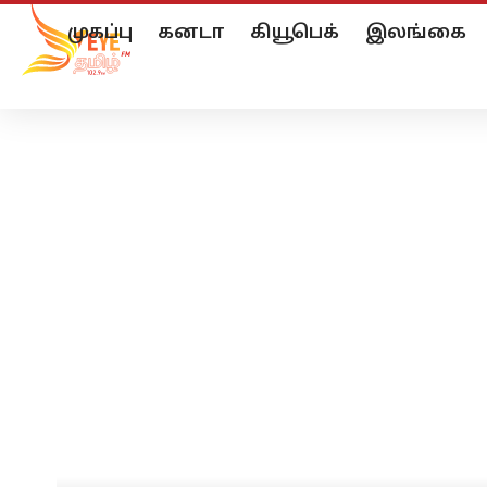
முகப்பு
கனடா
கியூபெக்
இலங்கை