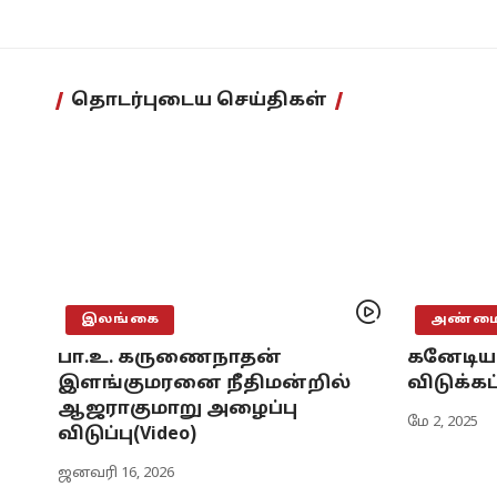
தொடர்புடைய செய்திகள்
இலங்கை
அண்மைய
பா.உ. கருணைநாதன்
கனேடிய 
இளங்குமரனை நீதிமன்றில்
விடுக்க
ஆஜராகுமாறு அழைப்பு
மே 2, 2025
விடுப்பு(Video)
ஜனவரி 16, 2026