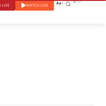
Aa
N LIVE
WATCH LIVE