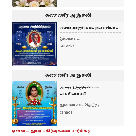
கண்ணீர் அஞ்சலி
அமரர் .ராஜசிங்கம் நடனசிங்கம்
இலங்கை
SriLanka
கண்ணீர் அஞ்சலி
அமரர் .இந்திரலிங்கம்
பாக்கியராணி
துன்னாலை தெற்கு
canada
ஏனைய துயர் பகிர்வுகளை பார்க்க