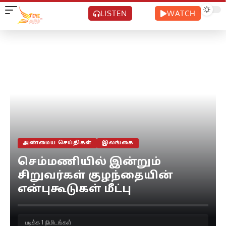
LISTEN
WATCH
அண்மைய செய்திகள்
இலங்கை
செம்மணியில் இன்றும்
சிறுவர்கள் குழந்தையின்
என்புகூடுகள் மீட்பு
படிக்க 1 நிமிடங்கள்