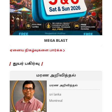
MEGA BLAST
ஏனைய நிகழ்வுகளை பார்க்க
துயர் பகிர்வு
மரண அறிவித்தல்
மரண அறிவித்தல்
sri lanka
Montreal