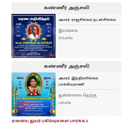
கண்ணீர் அஞ்சலி
அமரர் .ராஜசிங்கம் நடனசிங்கம்
இலங்கை
SriLanka
கண்ணீர் அஞ்சலி
அமரர் .இந்திரலிங்கம்
பாக்கியராணி
துன்னாலை தெற்கு
canada
ஏனைய துயர் பகிர்வுகளை பார்க்க