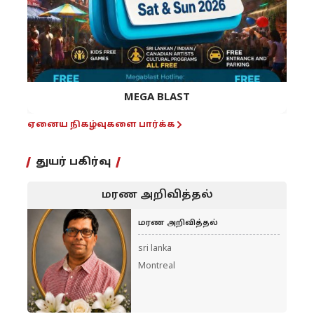
MEGA BLAST
ஏனைய நிகழ்வுகளை பார்க்க
துயர் பகிர்வு
மரண அறிவித்தல்
மரண அறிவித்தல்
sri lanka
Montreal