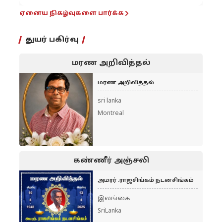
ஏனைய நிகழ்வுகளை பார்க்க
துயர் பகிர்வு
மரண அறிவித்தல்
மரண அறிவித்தல்
sri lanka
Montreal
கண்ணீர் அஞ்சலி
அமரர் .ராஜசிங்கம் நடனசிங்கம்
இலங்கை
SriLanka