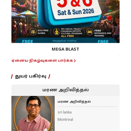
MEGA BLAST
ஏனைய நிகழ்வுகளை பார்க்க
துயர் பகிர்வு
மரண அறிவித்தல்
மரண அறிவித்தல்
sri lanka
Montreal