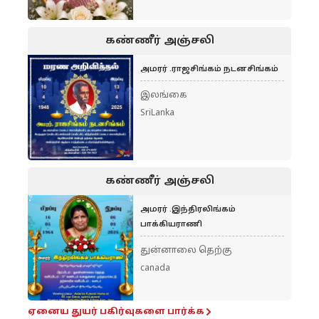
கண்ணீர் அஞ்சலி
அமரர் .ராஜசிங்கம் நடனசிங்கம்
இலங்கை
SriLanka
கண்ணீர் அஞ்சலி
அமரர் .இந்திரலிங்கம்
பாக்கியராணி
துன்னாலை தெற்கு
canada
ஏனைய துயர் பகிர்வுகளை பார்க்க