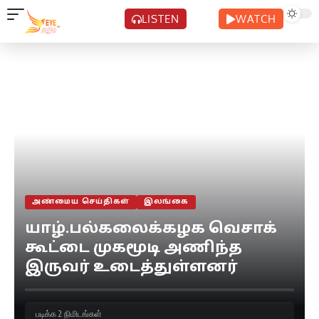
LISTEN
WATCH
அண்மைய செய்திகள்
இலங்கை
யாழ்.பல்கலைக்கழக வெசாக்
கூட்டை முகமூடி அணிந்த
இருவர் உடைத்துள்ளனர்
படிக்க 2 நிமிடங்கள்