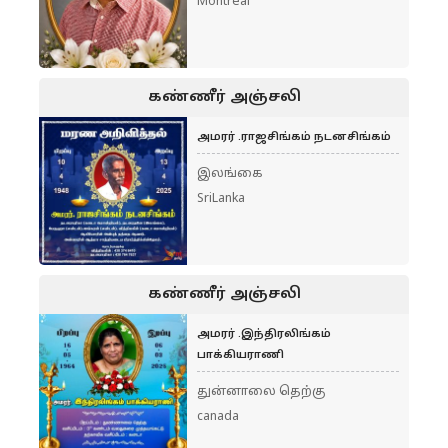
Montreal
கண்ணீர் அஞ்சலி
அமரர் .ராஜசிங்கம் நடனசிங்கம்
இலங்கை
SriLanka
கண்ணீர் அஞ்சலி
அமரர் .இந்திரலிங்கம்
பாக்கியராணி
துன்னாலை தெற்கு
canada