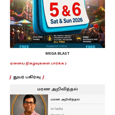
MEGA BLAST
ஏனைய நிகழ்வுகளை பார்க்க
துயர் பகிர்வு
மரண அறிவித்தல்
மரண அறிவித்தல்
sri lanka