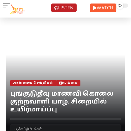
LISTEN
WATCH
அண்மைய செய்திகள்
இலங்கை
புங்குடுதீவு மாணவி கொலை
குற்றவாளி யாழ். சிறையில்
உயிர்மாய்ப்பு
படிக்க 3 நிமிடங்கள்