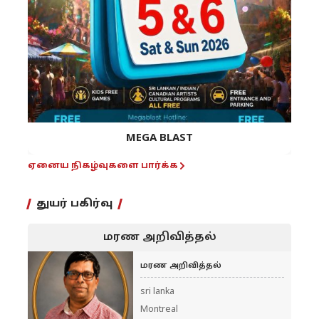
MEGA BLAST
ஏனைய நிகழ்வுகளை பார்க்க
துயர் பகிர்வு
மரண அறிவித்தல்
மரண அறிவித்தல்
sri lanka
Montreal