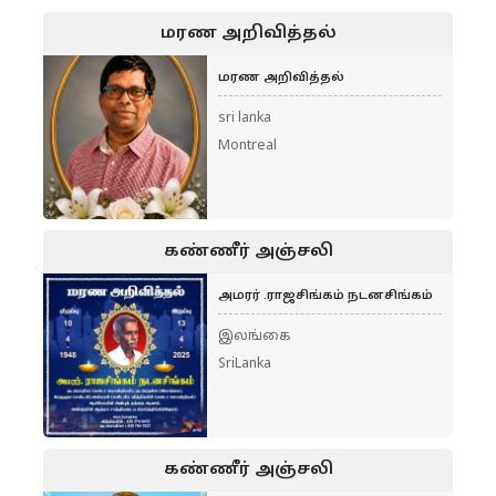
மரண அறிவித்தல்
மரண அறிவித்தல்
sri lanka
Montreal
கண்ணீர் அஞ்சலி
அமரர் .ராஜசிங்கம் நடனசிங்கம்
இலங்கை
SriLanka
கண்ணீர் அஞ்சலி