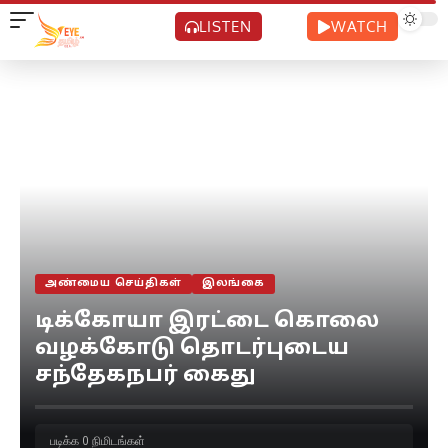
LISTEN
WATCH
அண்மைய செய்திகள்
இலங்கை
டிக்கோயா இரட்டை கொலை
வழக்கோடு தொடர்புடைய
சந்தேகநபர் கைது
படிக்க 0 நிமிடங்கள்