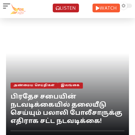
LISTEN
WATCH
அண்மைய செய்திகள்
இலங்கை
பிரதேச சபையின்
நடவடிக்கையில் தலையீடு
செய்யும் பலாலி போலீசாருக்கு
எதிராக சட்ட நடவடிக்கை!