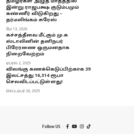
தமிழர்கள் அழுத மாதத்தில்
இன்று ராஜபக்ஷ குடும்பமும்
கண்ணீர் விடுகிறது –
தர்மலிங்கம் சுரேஸ்
மே 13, 2026
கச்சத்தீவை மீட்கும் மு.க
ஸ்டாலினின் தனிநபர்
பிரேரணை ஒருமனதாக
நிறைவேற்றம்
ஏப்ரல் 2, 2025
விலங்கு கணக்கெடுப்பிற்காக 39
இலட்சத்து 16,314 ரூபா
செலவிடப்பட்டுள்ளது!
செப்டம்பர் 26, 2025
Follow US