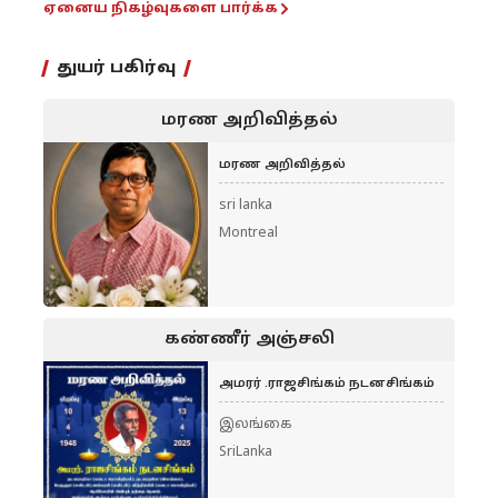
ஏனைய நிகழ்வுகளை பார்க்க
துயர் பகிர்வு
மரண அறிவித்தல்
மரண அறிவித்தல்
sri lanka
Montreal
கண்ணீர் அஞ்சலி
அமரர் .ராஜசிங்கம் நடனசிங்கம்
இலங்கை
SriLanka