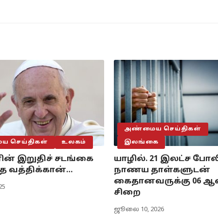
அண்மைய செய்திகள்
 செய்திகள்
உலகம்
இலங்கை
ரின் இறுதிச் சடங்கை
யாழில். 21 இலட்ச போல
த வத்திக்கான்…
நாணய தாள்களுடன்
கைதானவருக்கு 06 ஆ
25
சிறை
ஜூலை 10, 2026