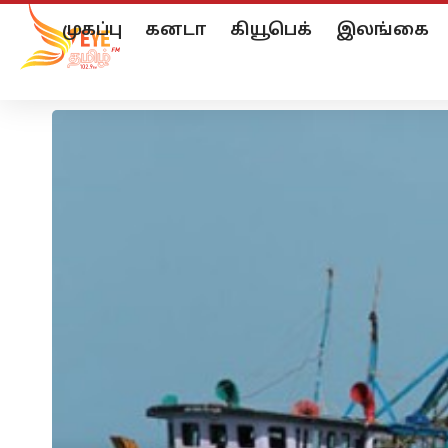
முகப்பு
கனடா
கியூபெக்
இலங்கை