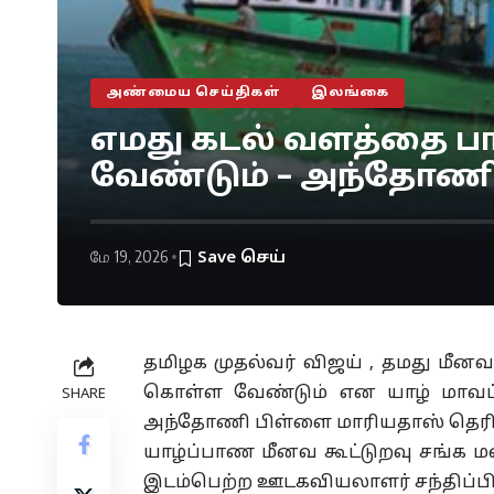
அண்மைய செய்திகள்
இலங்கை
எமது கடல் வளத்தை பாத
வேண்டும் – அந்தோண
மே 19, 2026
தமிழக முதல்வர் விஜய் , தமது மீனவர
கொள்ள வேண்டும் என யாழ் மாவட்
SHARE
அந்தோணி பிள்ளை மாரியதாஸ் தெரிவி
யாழ்ப்பாண மீனவ கூட்டுறவு சங்க 
இடம்பெற்ற ஊடகவியலாளர் சந்திப்பி