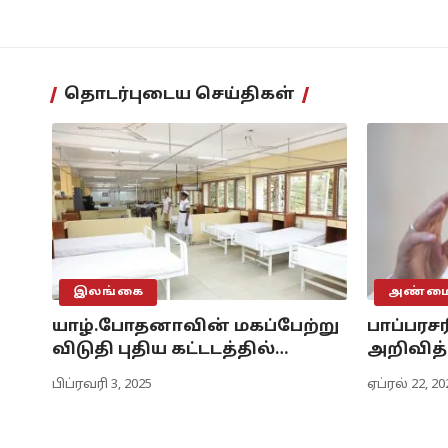
தொடர்புடைய செய்திகள்
இலங்கை
அண்மைய
யாழ்.போதனாவின் மகப்பேற்று
பாப்பரச
விடுதி புதிய கட்டடத்தில்…
அறிவித்
பிப்ரவரி 3, 2025
ஏப்ரல் 22, 20