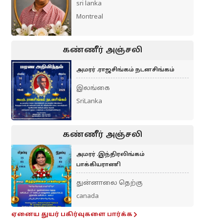
sri lanka
Montreal
கண்ணீர் அஞ்சலி
அமரர் .ராஜசிங்கம் நடனசிங்கம்
இலங்கை
SriLanka
கண்ணீர் அஞ்சலி
அமரர் .இந்திரலிங்கம்
பாக்கியராணி
துன்னாலை தெற்கு
canada
ஏனைய துயர் பகிர்வுகளை பார்க்க