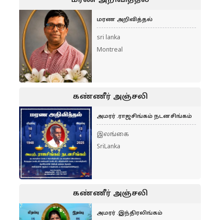
மரண அறிவித்தல்
மரண அறிவித்தல்
sri lanka
Montreal
கண்ணீர் அஞ்சலி
அமரர் .ராஜசிங்கம் நடனசிங்கம்
இலங்கை
SriLanka
கண்ணீர் அஞ்சலி
அமரர் .இந்திரலிங்கம்