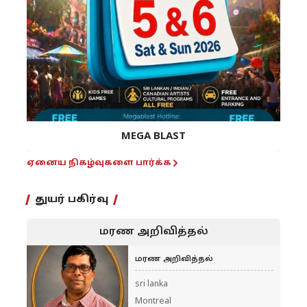
MEGA BLAST
ஏனைய நிகழ்வுகளை பார்க்க
துயர் பகிர்வு
மரண அறிவித்தல்
மரண அறிவித்தல்
sri lanka
Montreal