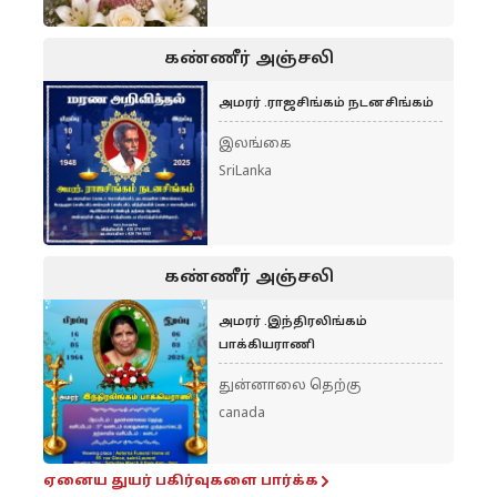
கண்ணீர் அஞ்சலி
அமரர் .ராஜசிங்கம் நடனசிங்கம்
இலங்கை
SriLanka
கண்ணீர் அஞ்சலி
அமரர் .இந்திரலிங்கம்
பாக்கியராணி
துன்னாலை தெற்கு
canada
ஏனைய துயர் பகிர்வுகளை பார்க்க