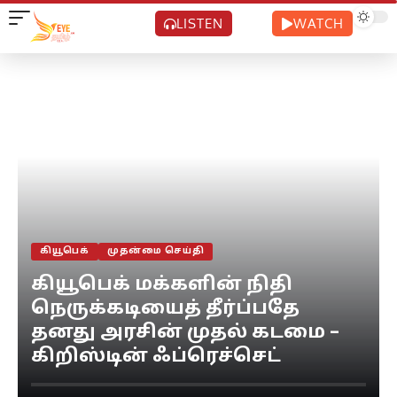
LISTEN
WATCH
கியூபெக்
முதன்மை செய்தி
கியூபெக் மக்களின் நிதி
நெருக்கடியைத் தீர்ப்பதே
தனது அரசின் முதல் கடமை –
கிறிஸ்டின் ஃப்ரெச்செட்