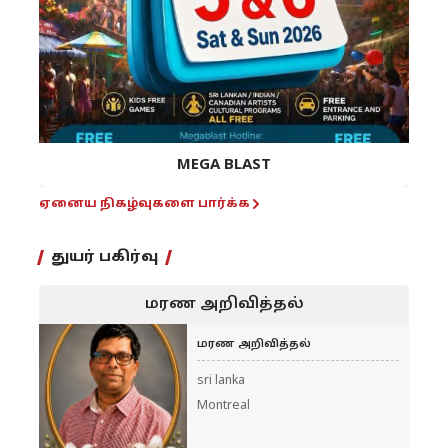
MEGA BLAST
ஏனைய நிகழ்வுகளை பார்க்க
துயர் பகிர்வு
மரண அறிவித்தல்
மரண அறிவித்தல்
sri lanka
Montreal