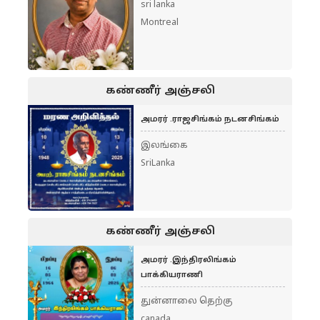
sri lanka
Montreal
கண்ணீர் அஞ்சலி
அமரர் .ராஜசிங்கம் நடனசிங்கம்
இலங்கை
SriLanka
கண்ணீர் அஞ்சலி
அமரர் .இந்திரலிங்கம்
பாக்கியராணி
துன்னாலை தெற்கு
canada