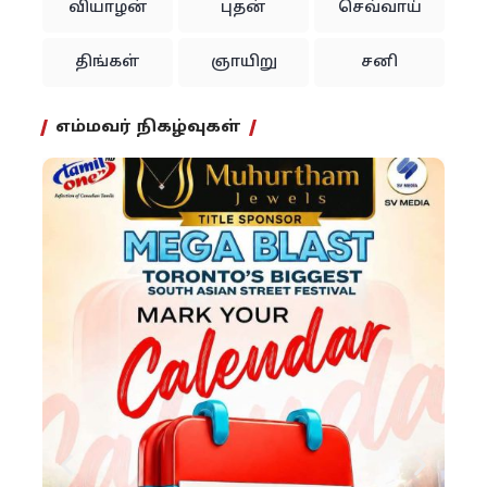
வியாழன்
புதன்
செவ்வாய்
திங்கள்
ஞாயிறு
சனி
எம்மவர் நிகழ்வுகள்