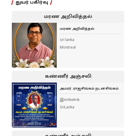
துயர் பகிர்வு
மரண அறிவித்தல்
மரண அறிவித்தல்
sri lanka
Montreal
கண்ணீர் அஞ்சலி
அமரர் .ராஜசிங்கம் நடனசிங்கம்
இலங்கை
SriLanka