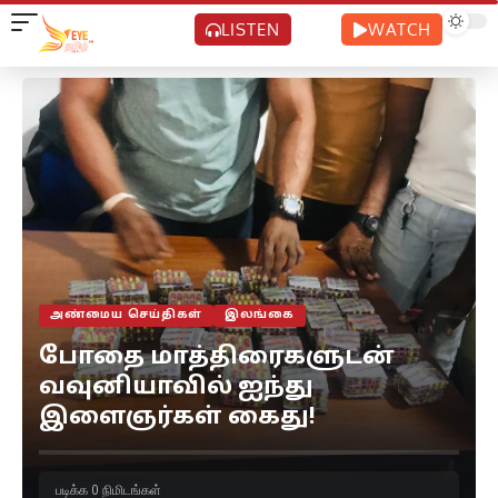
LISTEN
WATCH
அண்மைய செய்திகள்
இலங்கை
போதை மாத்திரைகளுடன்
வவுனியாவில் ஐந்து
இளைஞர்கள் கைது!
படிக்க 0 நிமிடங்கள்