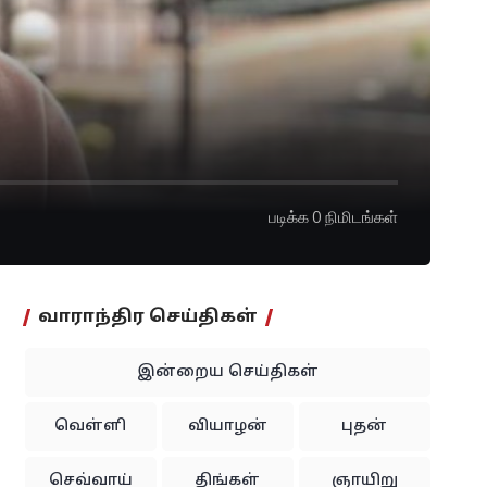
படிக்க 0 நிமிடங்கள்
வாராந்திர செய்திகள்
இன்றைய செய்திகள்
வெள்ளி
வியாழன்
புதன்
செவ்வாய்
திங்கள்
ஞாயிறு