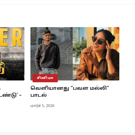
சினிமா
க
வெளியானது “பவள மல்லி”
ண்டு’ –
பாடல்
மார்ச் 5, 2026