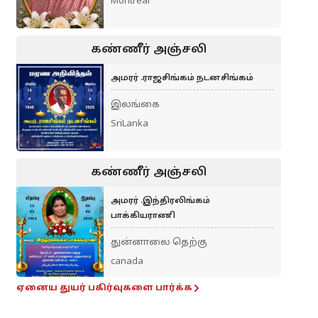
Montreal
கண்ணீர் அஞ்சலி
அமரர் .ராஜசிங்கம் நடனசிங்கம்
இலங்கை
SriLanka
கண்ணீர் அஞ்சலி
அமரர் .இந்திரலிங்கம்
பாக்கியராணி
துன்னாலை தெற்கு
canada
ஏனைய துயர் பகிர்வுகளை பார்க்க