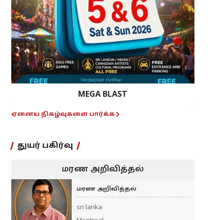
MEGA BLAST
ஏனைய நிகழ்வுகளை பார்க்க
துயர் பகிர்வு
மரண அறிவித்தல்
மரண அறிவித்தல்
sri lanka