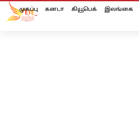
முகப்பு
கனடா
கியூபெக்
இலங்கை