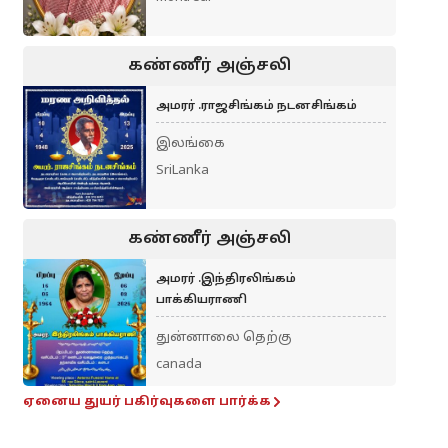
கண்ணீர் அஞ்சலி
அமரர் .ராஜசிங்கம் நடனசிங்கம்
இலங்கை
SriLanka
கண்ணீர் அஞ்சலி
அமரர் .இந்திரலிங்கம்
பாக்கியராணி
துன்னாலை தெற்கு
canada
ஏனைய துயர் பகிர்வுகளை பார்க்க