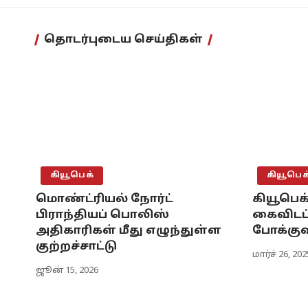
தொடர்புடைய செய்திகள்
கியூபெக்
கியூபெக
மொண்ட்ரியல் நோர்ட்
கியூபெக்
பிராந்தியப் பொலிஸ்
கைவிடப்
அதிகாரிகள் மீது எழுந்துள்ள
போக்குவ
குற்றச்சாட்டு
மார்ச் 26, 202
ஜூன் 15, 2026