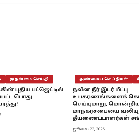
்
முதன்மை செய்தி
அண்மைய செய்திகள்
கின் புதிய பட்ஜெட்டில்
நவீன நீர் இடர் மீட்பு
பட்ட பொது
உபகரணங்களைக் கொ
ரத்து!
செய்யுமாறு, மொன்றிய
மாநகரசபையை வலியுறு
5
தீயணைப்பாளர்கள் சங
ஜூலை 22, 2026