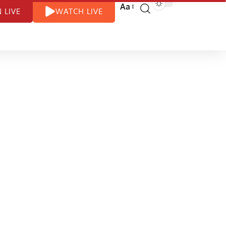
Aa
N LIVE
WATCH LIVE