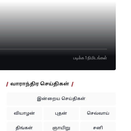
படிக்க 1 நிமிடங்கள்
வாராந்திர செய்திகள்
இன்றைய செய்திகள்
வியாழன்
புதன்
செவ்வாய்
திங்கள்
ஞாயிறு
சனி