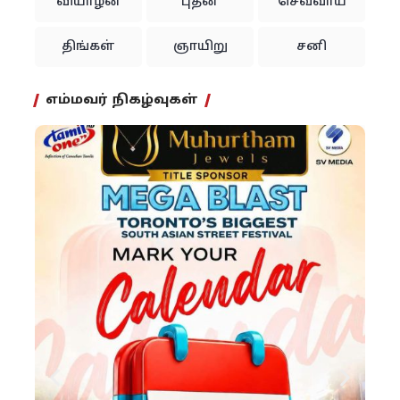
வியாழன்
புதன்
செவ்வாய்
திங்கள்
ஞாயிறு
சனி
எம்மவர் நிகழ்வுகள்