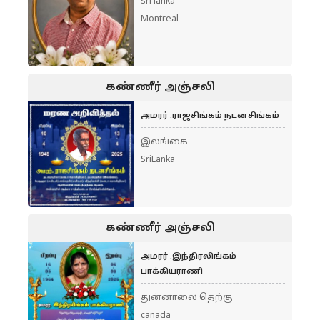
sri lanka
Montreal
கண்ணீர் அஞ்சலி
அமரர் .ராஜசிங்கம் நடனசிங்கம்
இலங்கை
SriLanka
கண்ணீர் அஞ்சலி
அமரர் .இந்திரலிங்கம்
பாக்கியராணி
துன்னாலை தெற்கு
canada