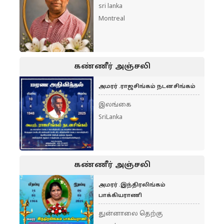
sri lanka
Montreal
கண்ணீர் அஞ்சலி
அமரர் .ராஜசிங்கம் நடனசிங்கம்
இலங்கை
SriLanka
கண்ணீர் அஞ்சலி
அமரர் .இந்திரலிங்கம்
பாக்கியராணி
துன்னாலை தெற்கு