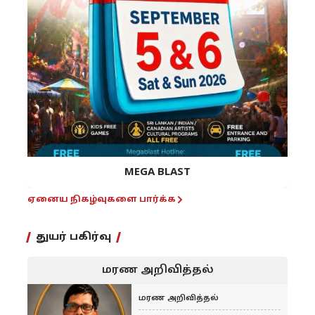
MEGA BLAST
ஏனைய நிகழ்வுகளை பார்க்க
துயர் பகிர்வு
மரண அறிவித்தல்
மரண அறிவித்தல்