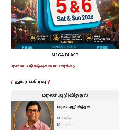
MEGA BLAST
ஏனைய நிகழ்வுகளை பார்க்க
துயர் பகிர்வு
மரண அறிவித்தல்
மரண அறிவித்தல்
sri lanka
Montreal