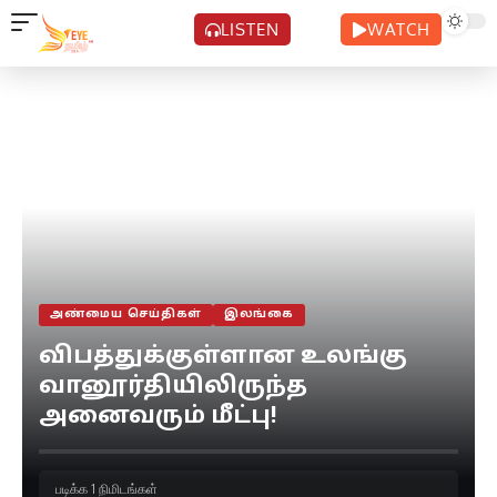
LISTEN
WATCH
அண்மைய செய்திகள்
இலங்கை
விபத்துக்குள்ளான உலங்கு
வானூர்தியிலிருந்த
அனைவரும் மீட்பு!
படிக்க 1 நிமிடங்கள்