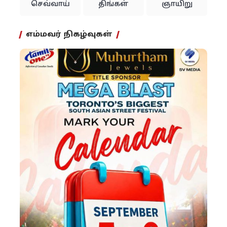
செவ்வாய்
திங்கள்
ஞாயிறு
எம்மவர் நிகழ்வுகள்