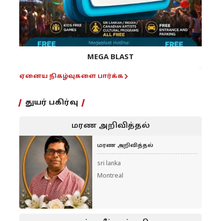
MEGA BLAST
ஏனைய நிகழ்வுகளை பார்க்க
துயர் பகிர்வு
மரண அறிவித்தல்
மரண அறிவித்தல்
sri lanka
Montreal