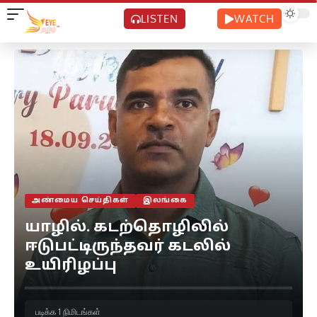
LISTEN
WATCH
அண்மைய செய்திகள்
இலங்கை
யாழில். கடற்தொழிலில்
ஈடுபட்டிருந்தவர் கடலில்
உயிரிழப்பு
படிக்க 1 நிமிடங்கள்