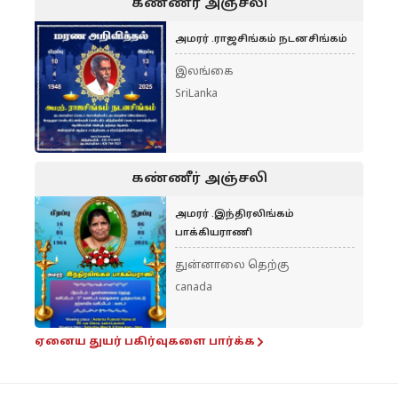
கண்ணீர் அஞ்சலி
அமரர் .ராஜசிங்கம் நடனசிங்கம்
இலங்கை
SriLanka
கண்ணீர் அஞ்சலி
அமரர் .இந்திரலிங்கம்
பாக்கியராணி
துன்னாலை தெற்கு
canada
ஏனைய துயர் பகிர்வுகளை பார்க்க