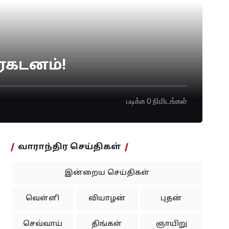
ரகடனம்!
படிக்க 0 நிமிடங்கள்
வாராந்திர செய்திகள்
இன்றைய செய்திகள்
வெள்ளி
வியாழன்
புதன்
செவ்வாய்
திங்கள்
ஞாயிறு