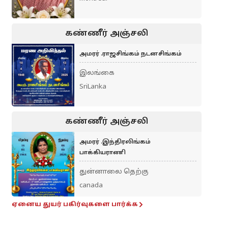
கண்ணீர் அஞ்சலி
அமரர் .ராஜசிங்கம் நடனசிங்கம்
இலங்கை
SriLanka
கண்ணீர் அஞ்சலி
அமரர் .இந்திரலிங்கம்
பாக்கியராணி
துன்னாலை தெற்கு
canada
ஏனைய துயர் பகிர்வுகளை பார்க்க