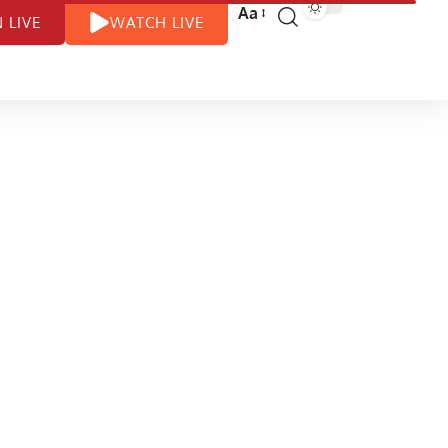
Aa
N LIVE
WATCH LIVE