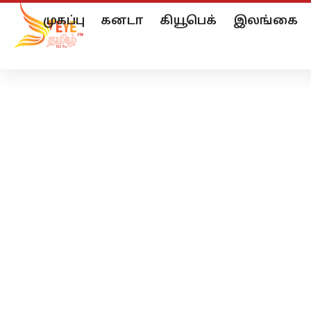
முகப்பு
கனடா
கியூபெக்
இலங்கை