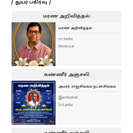
துயர் பகிர்வு
மரண அறிவித்தல்
மரண அறிவித்தல்
sri lanka
Montreal
கண்ணீர் அஞ்சலி
அமரர் .ராஜசிங்கம் நடனசிங்கம்
இலங்கை
SriLanka