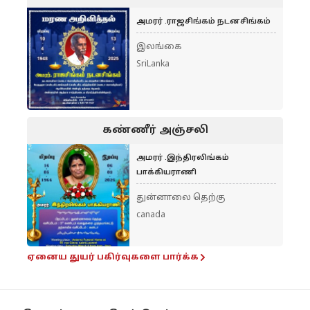
அமரர் .ராஜசிங்கம் நடனசிங்கம்
இலங்கை
SriLanka
கண்ணீர் அஞ்சலி
அமரர் .இந்திரலிங்கம்
பாக்கியராணி
துன்னாலை தெற்கு
canada
ஏனைய துயர் பகிர்வுகளை பார்க்க