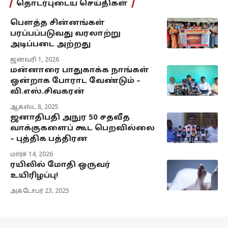
தொடர்புடைய செய்திகள்
பௌத்த சின்னங்கள்
பரப்பப்படுவது வரலாற்று
அடிப்படை அற்றது
ஜனவரி 1, 2026
மன்னாரை பாதுகாக்க நாங்கள்
ஒன்றாக போராட வேண்டும் –
வி.எஸ்.சிவகரன்
ஆகஸ்ட் 8, 2025
ஜனாதிபதி அநுர 50 சதவீத
வாக்குகளைப் கூட பெறவில்லை
– புத்திக பத்திரன
மார்ச் 14, 2026
ரயிலில் மோதி ஒருவர்
உயிரிழப்பு!
அக்டோபர் 23, 2025