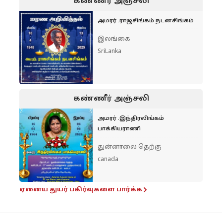
கண்ணீர் அஞ்சலி
அமரர் .ராஜசிங்கம் நடனசிங்கம்
இலங்கை
SriLanka
கண்ணீர் அஞ்சலி
அமரர் .இந்திரலிங்கம்
பாக்கியராணி
துன்னாலை தெற்கு
canada
ஏனைய துயர் பகிர்வுகளை பார்க்க