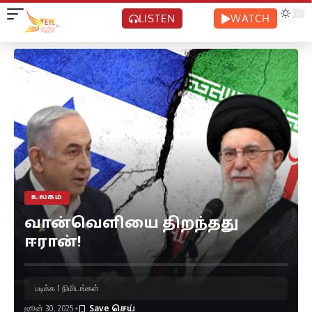
LISTEN
WATCH
உலகம்
வான்வெளியை திறந்தது
ஈரான்!
படிக்க 1 நிமிடங்கள்
ஜூன் 30, 2025