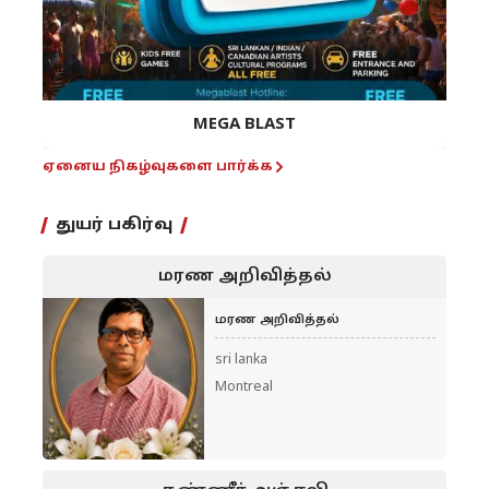
MEGA BLAST
ஏனைய நிகழ்வுகளை பார்க்க
துயர் பகிர்வு
மரண அறிவித்தல்
மரண அறிவித்தல்
sri lanka
Montreal