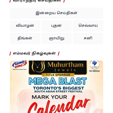
வாராந்திர செய்திகள்
இன்றைய செய்திகள்
வியாழன்
புதன்
செவ்வாய்
திங்கள்
ஞாயிறு
சனி
எம்மவர் நிகழ்வுகள்