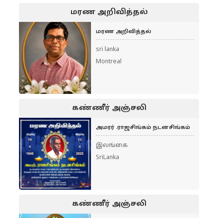
மரண அறிவித்தல்
மரண அறிவித்தல்
sri lanka
Montreal
கண்ணீர் அஞ்சலி
அமரர் .ராஜசிங்கம் நடனசிங்கம்
இலங்கை
SriLanka
கண்ணீர் அஞ்சலி