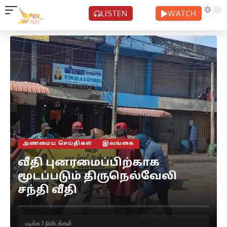
LISTEN
WATCH
அண்மைய செய்திகள்
இலங்கை
வீதி புனரமைப்பிற்காக
மூடப்படும் திருநெல்வேலி
சந்தி வீதி
படிக்க 1 நிமிடங்கள்