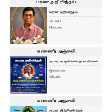
மரண அறிவித்தல்
மரண அறிவித்தல்
sri lanka
Montreal
கண்ணீர் அஞ்சலி
அமரர் .ராஜசிங்கம் நடனசிங்கம்
இலங்கை
SriLanka
கண்ணீர் அஞ்சலி
அமரர் .இந்திரலிங்கம்