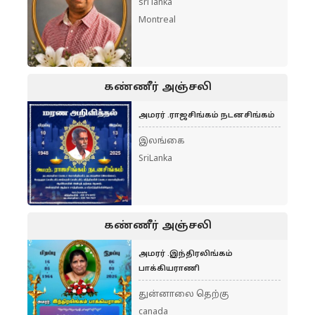
sri lanka
Montreal
கண்ணீர் அஞ்சலி
அமரர் .ராஜசிங்கம் நடனசிங்கம்
இலங்கை
SriLanka
கண்ணீர் அஞ்சலி
அமரர் .இந்திரலிங்கம்
பாக்கியராணி
துன்னாலை தெற்கு
canada