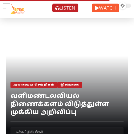
LISTEN
WATCH
அண்மைய செய்திகள்
இலங்கை
வளிமண்டலவியல்
திணைக்களம் விடுத்துள்ள
முக்கிய அறிவிப்பு
படிக்க 0 நிமிடங்கள்