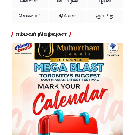
வெள்ளி
வியாழன்
புதன்
செவ்வாய்
திங்கள்
ஞாயிறு
எம்மவர் நிகழ்வுகள்