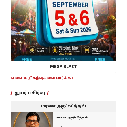
MEGA BLAST
ஏனைய நிகழ்வுகளை பார்க்க
துயர் பகிர்வு
மரண அறிவித்தல்
மரண அறிவித்தல்