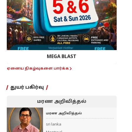
MEGA BLAST
ஏனைய நிகழ்வுகளை பார்க்க
துயர் பகிர்வு
மரண அறிவித்தல்
மரண அறிவித்தல்
sri lanka