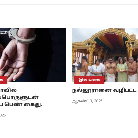
ை
இலங்கை
ாவில்
நல்லூரானை வழிபட்ட 
்பொருளுடன்
ஆகஸ்ட் 3, 2025
 பெண் கைது.
2025