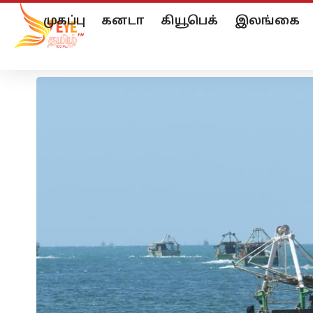
முகப்பு
கனடா
கியூபெக்
இலங்கை