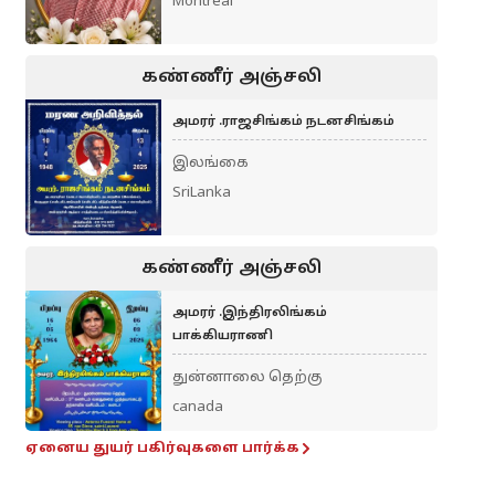
Montreal
கண்ணீர் அஞ்சலி
அமரர் .ராஜசிங்கம் நடனசிங்கம்
இலங்கை
SriLanka
கண்ணீர் அஞ்சலி
அமரர் .இந்திரலிங்கம்
பாக்கியராணி
துன்னாலை தெற்கு
canada
ஏனைய துயர் பகிர்வுகளை பார்க்க