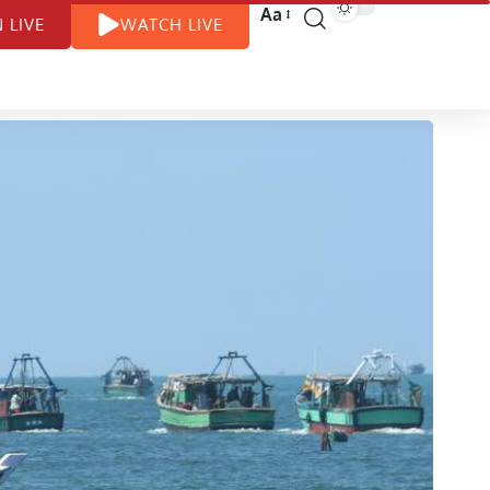
Aa
N LIVE
WATCH LIVE