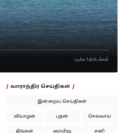
படிக்க 1 நிமிடங்கள்
வாராந்திர செய்திகள்
இன்றைய செய்திகள்
வியாழன்
புதன்
செவ்வாய்
திங்கள்
ஞாயிறு
சனி