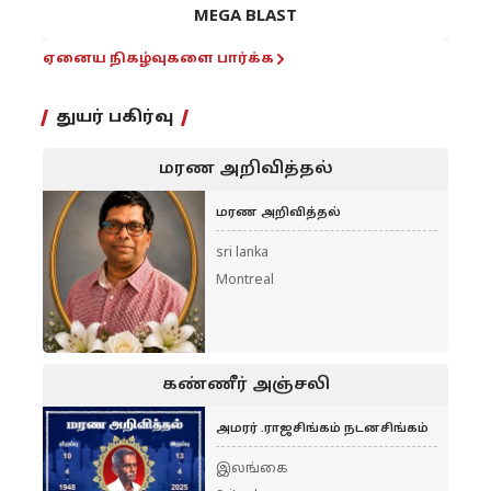
MEGA BLAST
ஏனைய நிகழ்வுகளை பார்க்க
துயர் பகிர்வு
மரண அறிவித்தல்
மரண அறிவித்தல்
sri lanka
Montreal
கண்ணீர் அஞ்சலி
அமரர் .ராஜசிங்கம் நடனசிங்கம்
இலங்கை