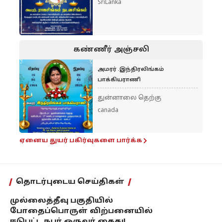
SriLanka
கண்ணீர் அஞ்சலி
அமரர் .இந்திரலிங்கம்
பாக்கியராணி
துன்னாலை தெற்கு
canada
ஏனைய துயர் பகிர்வுகளை பார்க்க
தொடர்புடைய செய்திகள்
முல்லைத்தீவு பகுதியில்
போதைப்பொருள் விற்பனையில்
ஈடுபட்ட நபர் ஒருவர் கைது!