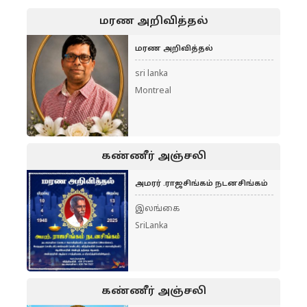
மரண அறிவித்தல்
மரண அறிவித்தல்
sri lanka
Montreal
கண்ணீர் அஞ்சலி
அமரர் .ராஜசிங்கம் நடனசிங்கம்
இலங்கை
SriLanka
கண்ணீர் அஞ்சலி