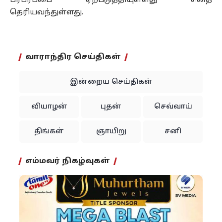
பரபரப்பை ஏற்படுத்தியுள்ளது எனத்
தெரியவந்துள்ளது.
வாராந்திர செய்திகள்
இன்றைய செய்திகள்
வியாழன்
புதன்
செவ்வாய்
திங்கள்
ஞாயிறு
சனி
எம்மவர் நிகழ்வுகள்