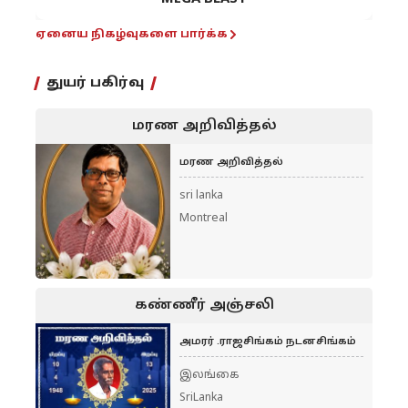
ஏனைய நிகழ்வுகளை பார்க்க
துயர் பகிர்வு
மரண அறிவித்தல்
மரண அறிவித்தல்
sri lanka
Montreal
கண்ணீர் அஞ்சலி
அமரர் .ராஜசிங்கம் நடனசிங்கம்
இலங்கை
SriLanka