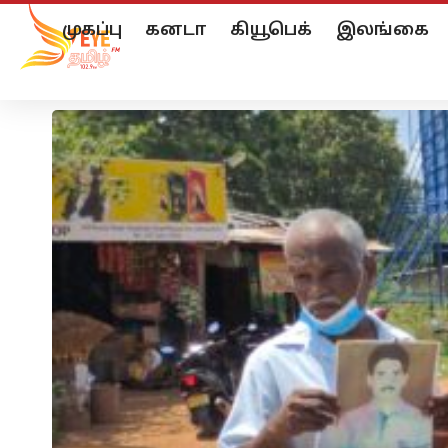
முகப்பு
கனடா
கியூபெக்
இலங்கை