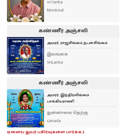
sri lanka
Montreal
கண்ணீர் அஞ்சலி
அமரர் .ராஜசிங்கம் நடனசிங்கம்
இலங்கை
SriLanka
கண்ணீர் அஞ்சலி
அமரர் .இந்திரலிங்கம்
பாக்கியராணி
துன்னாலை தெற்கு
canada
ஏனைய துயர் பகிர்வுகளை பார்க்க