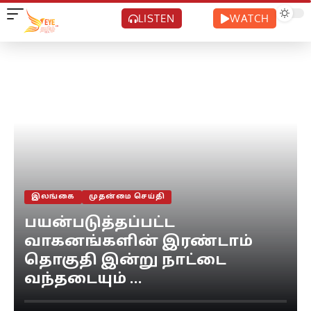
LISTEN
WATCH
இலங்கை
முதன்மை செய்தி
பயன்படுத்தப்பட்ட
வாகனங்களின் இரண்டாம்
தொகுதி இன்று நாட்டை
வந்தடையும் …