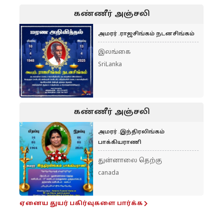
கண்ணீர் அஞ்சலி
அமரர் .ராஜசிங்கம் நடனசிங்கம்
இலங்கை
SriLanka
கண்ணீர் அஞ்சலி
அமரர் .இந்திரலிங்கம்
பாக்கியராணி
துன்னாலை தெற்கு
canada
ஏனைய துயர் பகிர்வுகளை பார்க்க