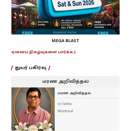
MEGA BLAST
ஏனைய நிகழ்வுகளை பார்க்க
துயர் பகிர்வு
மரண அறிவித்தல்
மரண அறிவித்தல்
sri lanka
Montreal