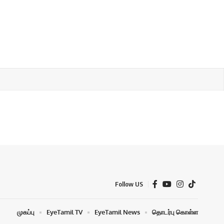
Follow US
முகப்பு
EyeTamil TV
EyeTamil News
தொடர்பு கொள்ள