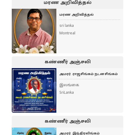
மரண அறிவித்தல்
மரண அறிவித்தல்
sri lanka
Montreal
கண்ணீர் அஞ்சலி
அமரர் .ராஜசிங்கம் நடனசிங்கம்
இலங்கை
SriLanka
கண்ணீர் அஞ்சலி
அமரர் .இந்திரலிங்கம்