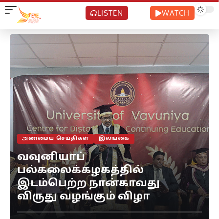
LISTEN
WATCH
அண்மைய செய்திகள்
இலங்கை
வவுனியாப்
பல்கலைக்கழகத்தில்
இடம்பெற்ற நான்காவது
விருது வழங்கும் விழா