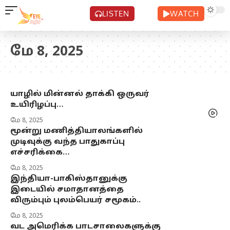
LISTEN
WATCH
மே 8, 2025
யாழில் மின்னல் தாக்கி ஒருவர்
உயிரிழப்பு…
மே 8, 2025
மூன்று மணித்தியாலங்களில்
முடிவுக்கு வந்த பாதுகாப்பு
எச்சரிக்கை…
மே 8, 2025
இந்தியா-பாகிஸ்தானுக்கு
இடையில் சமாதானத்தை
விரும்பும் புலம்பெயர் சமூகம்..
மே 8, 2025
வட அமெரிக்க பாடசாலைகளுக்கு